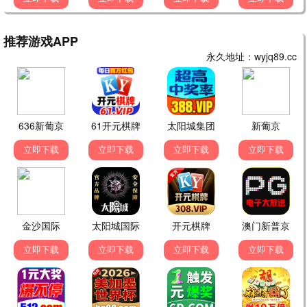
全40集
全40集
全职高手
冰糖炖雪梨
电竞/热血
冰球/爱情
全12集
全32集