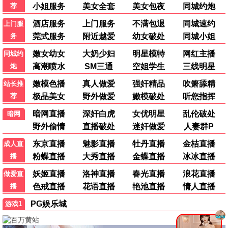
8.7
7.9
黑色闪电
的士速递5
短跑/传记
赛车/喜剧
竞技剧集 · 荣耀征程
追剧清单 >