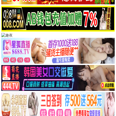
极速车王
百万美元宝贝
赛车/竞速
拳击/励志
8.5
8.6
夺冠
飞鹰艾迪
排球/剧情
滑雪/喜剧