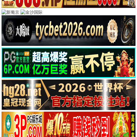
9.0
8.7
摔跤吧！爸爸
传奇的诞生
励志/体育
足球/传记
8.9
8.8