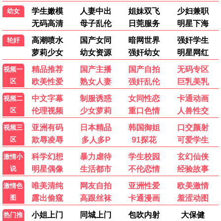
8.2
8.3
铁拳
奎迪3
拳击/动作
拳击/热血