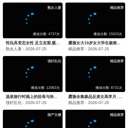
8.3
8.5
终极斗士
突袭
监狱/格斗
动作/搏击