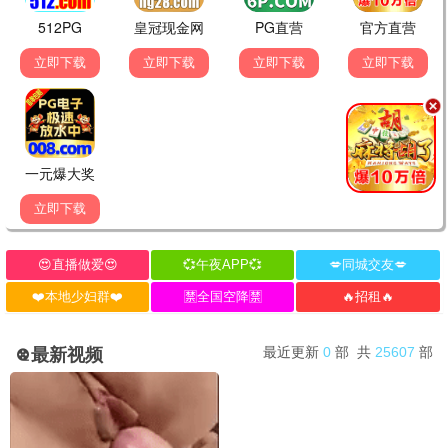
极限17
旋风少女
羽毛球/青春
跆拳道/励志
热血动漫 · 燃爆青春
追番列表 >